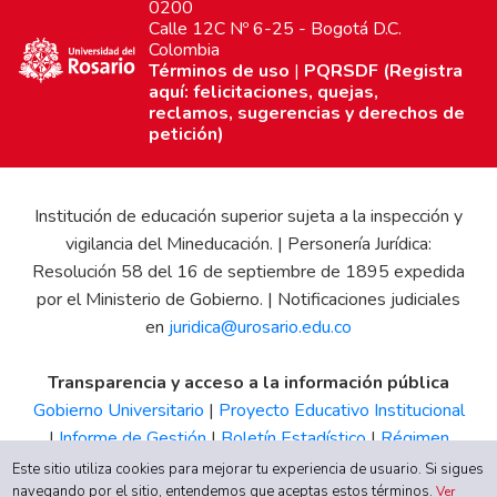
0200
Calle 12C Nº 6-25 - Bogotá D.C.
Colombia
Términos de uso
|
PQRSDF (Registra
aquí: felicitaciones, quejas,
reclamos, sugerencias y derechos de
petición)
Institución de educación superior sujeta a la inspección y
vigilancia del Mineducación. | Personería Jurídica:
Resolución 58 del 16 de septiembre de 1895 expedida
por el Ministerio de Gobierno. | Notificaciones judiciales
en
juridica@urosario.edu.co
Transparencia y acceso a la información pública
Gobierno Universitario
|
Proyecto Educativo Institucional
|
Informe de Gestión
|
Boletín Estadístico
|
Régimen
Tributario
|
Estados Financieros
|
Código de Ética
|
Canal
Este sitio utiliza cookies para mejorar tu experiencia de usuario. Si sigues
de Integridad UR
navegando por el sitio, entendemos que aceptas estos términos.
Ver