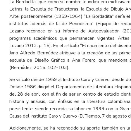
La Bordadita” que como su nombre lo indica era exclusivame
Letras, la Escuela de Traductoras, la Escuela de Dibujo Ar
Arte; posteriormente (1959-1964) “La Bordadita” sería el 
institutos además de la de Periodismo” (Equipo de redac
Lozano reconoce en su Informe de Autoevaluación (201
programas académicos que permanecen vigentes: Artes P
Lozano 2013: p. 15). En el artículo “El nacimiento del dise
Jario Alfredo Bermúdez atribuye a la creación de las prim
escuela de Diseño Gráfico a Ana Forero, que menciona 
(Bermúdez: 2015: 102-103).
Se vinculó desde 1959 al Instituto Caro y Cuervo, desde don
Desde 1986 dirigió el Departamento de Literatura Hispan
del 28 de abril, con el fin de ser un centro de estudio cient
historia y análisis, con énfasis en la literatura colombi
persistente, siendo recocida su labor en 1999 con la Gran
Causa del Instituto Caro y Cuervo (El Tiempo, 7 de agosto 
Adicionalmente, se ha reconocido su aporte también en la 