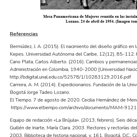
Referencias
Bermúdez, J. A. (2015). El nacimiento del diseño gráfico e
Kepes. Universidad Autónoma del Caribe, 12(12), 85-112.
Cano Plata, Carlos Alberto. (2016). Cambios y permanencias e
Administración en Colombia, 1940-2000 [Universidad Nacio
http://bdigital.unal.edu.co/52578/1/10283129.2016.pdf
Carreira, A. M. (2014). Expedicionarios. Fundación de la U
Bogotá Jorge Tadeo Lozano.
El Tiempo. 7 de agosto de 2020. Cecilia Hernández de Me
https://www.eltiempo.com/archivo/documento/MAM-912
Equipo de redacción «La Brújula». (2013, febrero). Seis déc
Guillén de Iriarte, María Clara. 2003. Rectores y rectorías
2003. Biblioteca de historia nacional, v. 161. Bogotá, D.C.,