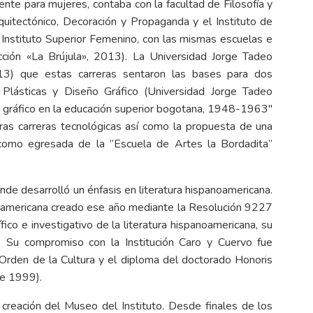
nte para mujeres, contaba con la facultad de Filosofía y
quitectónico, Decoración y Propaganda y el Instituto de
Instituto Superior Femenino, con las mismas escuelas e
ción «La Brújula», 2013). La Universidad Jorge Tadeo
3) que estas carreras sentaron las bases para dos
lásticas y Diseño Gráfico (Universidad Jorge Tadeo
ño gráfico en la educación superior bogotana, 1948-1963"
eras carreras tecnológicas así como la propuesta de una
como egresada de la “Escuela de Artes la Bordadita”
de desarrolló un énfasis en literatura hispanoamericana.
oamericana creado ese año mediante la Resolución 9227
ífico e investigativo de la literatura hispanoamericana, su
ana. Su compromiso con la Institución Caro y Cuervo fue
 Orden de la Cultura y el diploma del doctorado Honoris
de 1999).
creación del Museo del Instituto. Desde finales de los