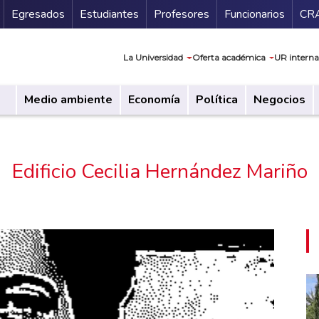
Secundario
Gu
Egresados
Estudiantes
Profesores
Funcionarios
CR
Navegación prin
La Universidad
Oferta académica
UR interna
Medio ambiente
Economía
Política
Negocios
Edificio Cecilia Hernández Mariño