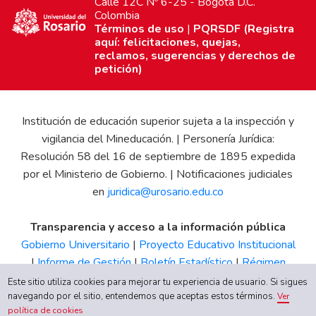
Calle 12C Nº 6-25 - Bogotá D.C.
Colombia
Términos de uso
|
PQRSDF (Registra
aquí: felicitaciones, quejas,
reclamos, sugerencias y derechos de
petición)
Institución de educación superior sujeta a la inspección y
vigilancia del Mineducación. | Personería Jurídica:
Resolución 58 del 16 de septiembre de 1895 expedida
por el Ministerio de Gobierno. | Notificaciones judiciales
en
juridica@urosario.edu.co
Transparencia y acceso a la información pública
Gobierno Universitario
|
Proyecto Educativo Institucional
|
Informe de Gestión
|
Boletín Estadístico
|
Régimen
Tributario
|
Estados Financieros
|
Código de Ética
|
Canal
Este sitio utiliza cookies para mejorar tu experiencia de usuario. Si sigues
de Integridad UR
navegando por el sitio, entendemos que aceptas estos términos.
Ver
política de cookies