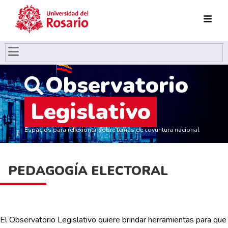
Pasar al contenido principal
Observatorio
Legislativo
Espacios para reﬂexionar sobre temas de coyuntura nacional
PEDAGOGÍA ELECTORAL
El Observatorio Legislativo quiere brindar herramientas para que