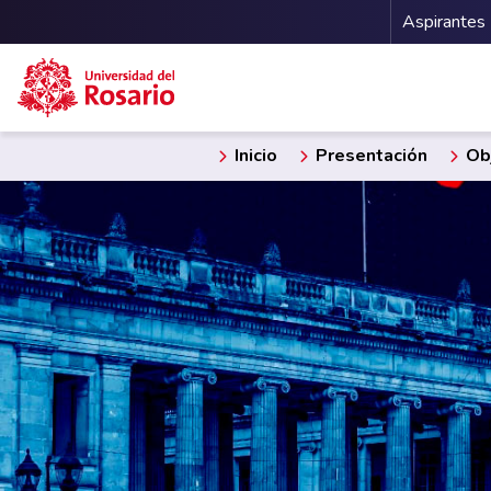
Menu 
Aspirantes
Pasar al contenido principal
Inicio
Presentación
Obj