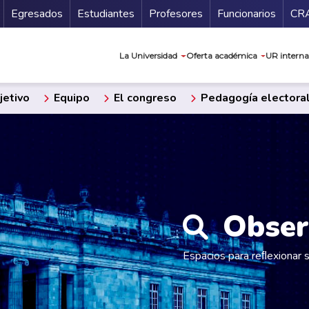
Secundario
Gu
Egresados
Estudiantes
Profesores
Funcionarios
CR
Navegación prin
La Universidad
Oferta académica
UR interna
etivo
Equipo
El congreso
Pedagogía electora
Obser
Espacios para reﬂexionar 