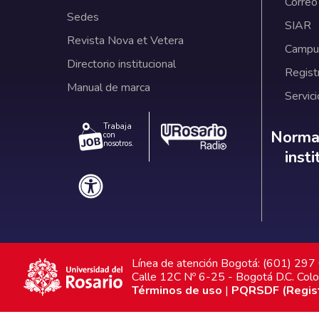
Correo
Sedes
SIAR
Revista Nova et Vetera
Campus
Directorio institucional
Regist
Manual de marca
Servici
Trabaja
Norm
Normat
con
nosotros.
inst
Línea de atención Bogotá: (601) 29
Calle 12C Nº 6-25 - Bogotá D.C. Col
Términos de uso
|
PQRSDF (Registr