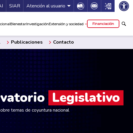
ía de servicios
Icon
Icon
Icon
AI
SIAR
Atención al usuario
cipal
Financiación
cional
Bienestar
Investigación
Extensión y sociedad
l
Publicaciones
Contacto
vatorio
Legislativo
sobre temas de coyuntura nacional