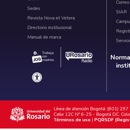
Correo
Sedes
SIAR
Revista Nova et Vetera
Campus
Directorio institucional
Regist
Manual de marca
Servici
Trabaja
Norm
Normat
con
nosotros.
inst
Línea de atención Bogotá: (601) 29
Calle 12C Nº 6-25 - Bogotá D.C. Col
Términos de uso
|
PQRSDF (Registr