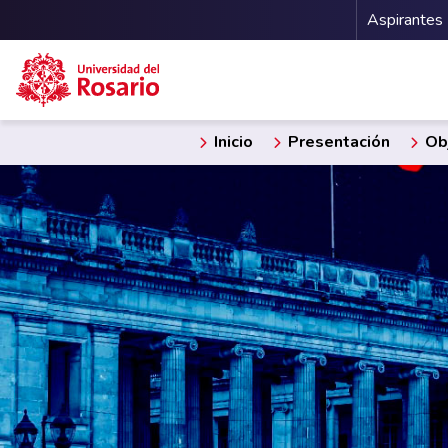
Menu 
Aspirantes
Pasar al contenido principal
Inicio
Presentación
Obj