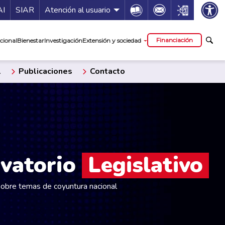
ía de servicios
Icon
Icon
Icon
AI
SIAR
Atención al usuario
cipal
Financiación
cional
Bienestar
Investigación
Extensión y sociedad
l
Publicaciones
Contacto
vatorio
Legislativo
sobre temas de coyuntura nacional