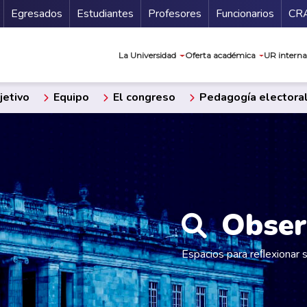
Secundario
Gu
Egresados
Estudiantes
Profesores
Funcionarios
CR
Navegación prin
La Universidad
Oferta académica
UR interna
etivo
Equipo
El congreso
Pedagogía electora
Obser
Espacios para reﬂexionar 