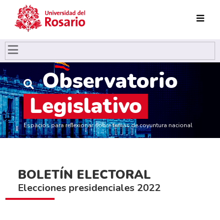
Pasar al contenido principal
Observatorio
Legislativo
Espacios para reﬂexionar sobre temas de coyuntura nacional
BOLETÍN ELECTORAL
Elecciones presidenciales 2022