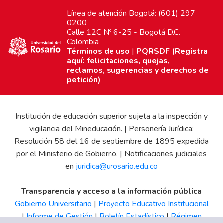
Línea de atención Bogotá: (601) 297
0200
Calle 12C Nº 6-25 - Bogotá D.C.
Colombia
Términos de uso
|
PQRSDF (Registra
aquí: felicitaciones, quejas,
reclamos, sugerencias y derechos de
petición)
Institución de educación superior sujeta a la inspección y
vigilancia del Mineducación. | Personería Jurídica:
Resolución 58 del 16 de septiembre de 1895 expedida
por el Ministerio de Gobierno. | Notificaciones judiciales
en
juridica@urosario.edu.co
Transparencia y acceso a la información pública
Gobierno Universitario
|
Proyecto Educativo Institucional
|
Informe de Gestión
|
Boletín Estadístico
|
Régimen