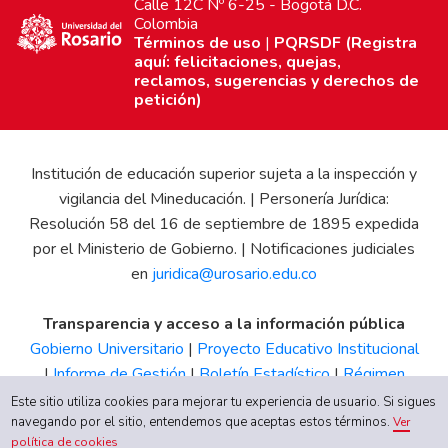
Calle 12C Nº 6-25 - Bogotá D.C.
Colombia
Términos de uso
|
PQRSDF (Registra
aquí: felicitaciones, quejas,
reclamos, sugerencias y derechos de
petición)
Institución de educación superior sujeta a la inspección y
vigilancia del Mineducación. | Personería Jurídica:
Resolución 58 del 16 de septiembre de 1895 expedida
por el Ministerio de Gobierno. | Notificaciones judiciales
en
juridica@urosario.edu.co
Transparencia y acceso a la información pública
Gobierno Universitario
|
Proyecto Educativo Institucional
|
Informe de Gestión
|
Boletín Estadístico
|
Régimen
Tributario
|
Estados Financieros
|
Código de Ética
|
Canal
Este sitio utiliza cookies para mejorar tu experiencia de usuario. Si sigues
navegando por el sitio, entendemos que aceptas estos términos.
de Integridad UR
Ver
política de cookies