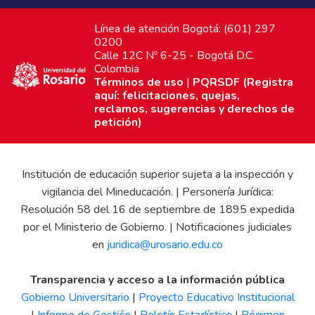
Línea de atención Bogotá: (601) 297
0200
Calle 12C Nº 6-25 - Bogotá D.C.
Colombia
Términos de uso
|
PQRSDF (Registra
aquí: felicitaciones, quejas,
reclamos, sugerencias y derechos de
petición)
Institución de educación superior sujeta a la inspección y
vigilancia del Mineducación. | Personería Jurídica:
Resolución 58 del 16 de septiembre de 1895 expedida
por el Ministerio de Gobierno. | Notificaciones judiciales
en
juridica@urosario.edu.co
Transparencia y acceso a la información pública
Gobierno Universitario
|
Proyecto Educativo Institucional
|
Informe de Gestión
|
Boletín Estadístico
|
Régimen