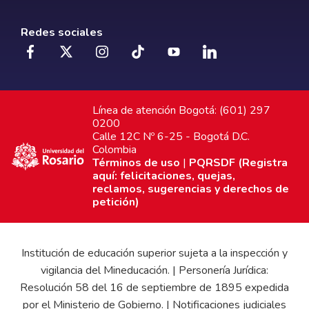
Redes sociales
Línea de atención Bogotá: (601) 297
0200
Calle 12C Nº 6-25 - Bogotá D.C.
Colombia
Términos de uso
|
PQRSDF (Registra
aquí: felicitaciones, quejas,
reclamos, sugerencias y derechos de
petición)
Institución de educación superior sujeta a la inspección y
vigilancia del Mineducación. | Personería Jurídica:
Resolución 58 del 16 de septiembre de 1895 expedida
por el Ministerio de Gobierno. | Notificaciones judiciales