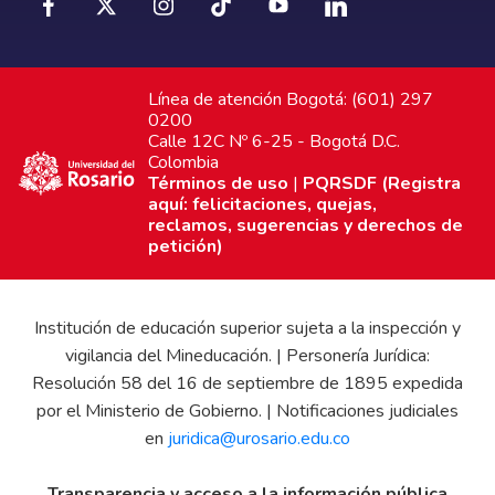
Línea de atención Bogotá: (601) 297
0200
Calle 12C Nº 6-25 - Bogotá D.C.
Colombia
Términos de uso
|
PQRSDF (Registra
aquí: felicitaciones, quejas,
reclamos, sugerencias y derechos de
petición)
Institución de educación superior sujeta a la inspección y
vigilancia del Mineducación. | Personería Jurídica:
Resolución 58 del 16 de septiembre de 1895 expedida
por el Ministerio de Gobierno. | Notificaciones judiciales
en
juridica@urosario.edu.co
Transparencia y acceso a la información pública