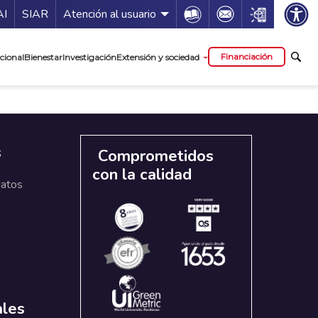
ía de servicios
Icon
Icon
Icon
AI
SIAR
Atención al usuario
cipal
Financiación
cional
Bienestar
Investigación
Extensión y sociedad
s
Comprometidos
con la calidad
datos
ales