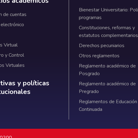
cios académicos
Bienestar Universitario: Polí
n de cuentas
programas
 electrónico
Constituciones, reformas y
estatutos complementarios
 Virtual
Derechos pecuniarios
ro y Control
Otros reglamentos
os Virtuales
Reglamento académico de
Posgrado
ativas y políticas institucionales
ivas y políticas
Reglamento académico de
itucionales
Pregrado
Reglamentos de Educación
Continuada
7 0200