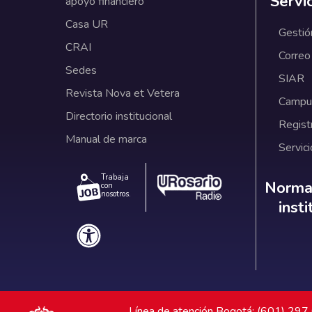
Servi
apoyo financiero
Casa UR
Gestió
CRAI
Correo
Sedes
SIAR
Revista Nova et Vetera
Campus
Directorio institucional
Regist
Manual de marca
Servici
Trabaja
Norm
Normat
con
nosotros.
inst
Línea de atención Bogotá: (601) 29