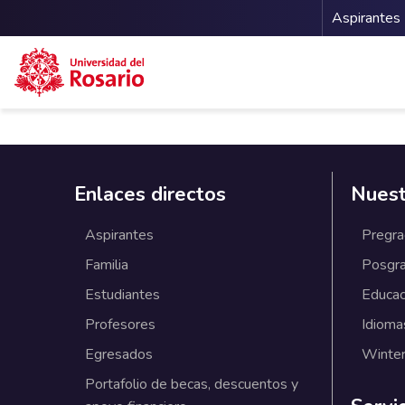
Menu 
Aspirantes
Pasar al contenido principal
Enlaces directos
Nuest
Aspirantes
Pregr
Familia
Posgr
Estudiantes
Educac
Profesores
Idioma
Egresados
Winter
Portafolio de becas, descuentos y