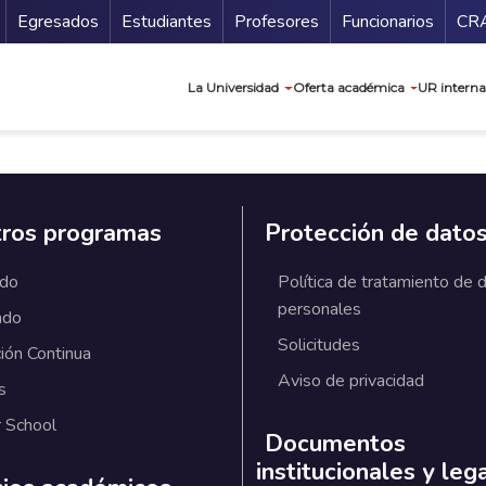
Secundario
Gu
Egresados
Estudiantes
Profesores
Funcionarios
CR
Navegación prin
La Universidad
Oferta académica
UR interna
ros programas
Protección de dato
ado
Política de tratamiento de 
personales
ado
Solicitudes
ión Continua
Aviso de privacidad
s
 School
Documentos
institucionales y leg