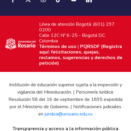
Línea de atención Bogotá: (601) 297
0200
Calle 12C Nº 6-25 - Bogotá D.C.
Colombia
Términos de uso
|
PQRSDF (Registra
aquí: felicitaciones, quejas,
reclamos, sugerencias y derechos de
petición)
Institución de educación superior sujeta a la inspección y
vigilancia del Mineducación. | Personería Jurídica:
Resolución 58 del 16 de septiembre de 1895 expedida
por el Ministerio de Gobierno. | Notificaciones judiciales
en
juridica@urosario.edu.co
Transparencia y acceso a la información pública