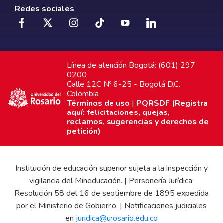
Redes sociales
Línea de atención Bogotá: (601) 297
0200
Calle 12C Nº 6-25 - Bogotá D.C.
Colombia
Términos de uso
|
PQRSDF (Registra
aquí: felicitaciones, quejas,
reclamos, sugerencias y derechos de
petición)
Institución de educación superior sujeta a la inspección y
vigilancia del Mineducación. | Personería Jurídica:
Resolución 58 del 16 de septiembre de 1895 expedida
por el Ministerio de Gobierno. | Notificaciones judiciales
en
juridica@urosario.edu.co