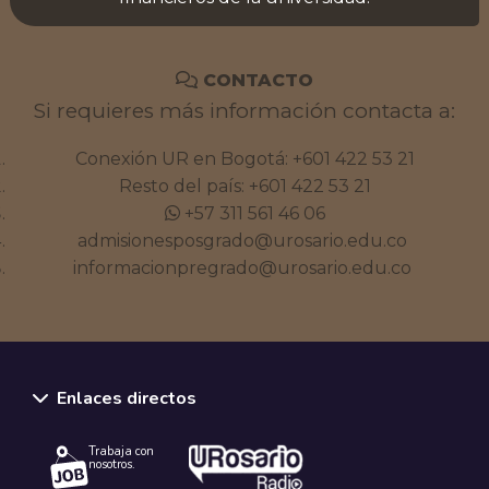
CONTACTO
Si requieres más información contacta a:
Conexión UR en Bogotá:
+601 422 53 21
Resto del país:
+601 422 53 21
+57 311 561 46 06
admisionesposgrado@urosario.edu.co
informacionpregrado@urosario.edu.co
Enlaces directos
Trabaja con
nosotros.