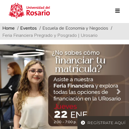
Ruta de navegación
Pasar al contenido principal
Home
Eventos
Escuela de Economia y Negocios
Feria Financiera Pregrado y Posgrado | Urosario
REGÍSTRATE AQUÍ