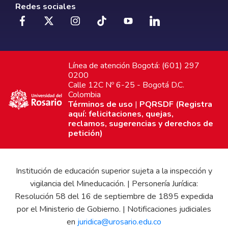
Redes sociales
Línea de atención Bogotá: (601) 297
0200
Calle 12C Nº 6-25 - Bogotá D.C.
Colombia
Términos de uso
|
PQRSDF (Registra
aquí: felicitaciones, quejas,
reclamos, sugerencias y derechos de
petición)
Institución de educación superior sujeta a la inspección y
vigilancia del Mineducación. | Personería Jurídica:
Resolución 58 del 16 de septiembre de 1895 expedida
por el Ministerio de Gobierno. | Notificaciones judiciales
en
juridica@urosario.edu.co