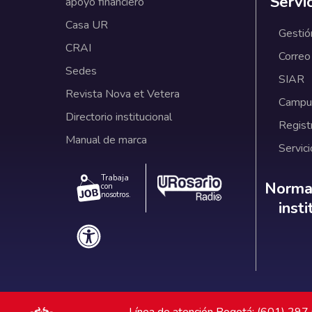
Servi
apoyo financiero
Casa UR
Gestió
CRAI
Correo
Sedes
SIAR
Revista Nova et Vetera
Campus
Directorio institucional
Regist
Manual de marca
Servici
Trabaja
Norm
Normat
con
nosotros.
inst