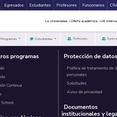
Secundario
Gu
Egresados
Estudiantes
Profesores
Funcionarios
CR
Navegación prin
La Universidad
Oferta académica
UR interna
Profesores
Egres
Programas
Estudiantes
ros programas
Protección de dato
ado
Política de tratamiento de 
personales
ado
Solicitudes
ión Continua
Aviso de privacidad
s
 School
Documentos
institucionales y leg