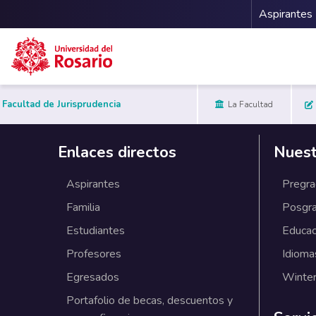
Menu 
Aspirantes
Pasar al contenido principal
Facultad de Jurisprudencia
La Facultad
Enlaces directos
Nuest
Aspirantes
Pregr
Familia
Posgr
Estudiantes
Educac
Profesores
Idioma
Egresados
Winter
Portafolio de becas, descuentos y