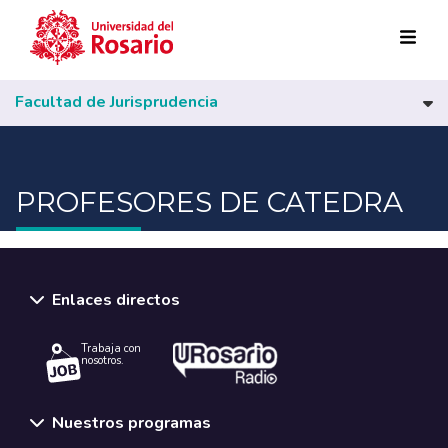
Pasar al contenido principal
Facultad de Jurisprudencia
PROFESORES DE CATEDRA
Enlaces directos
Trabaja con
nosotros.
Nuestros programas