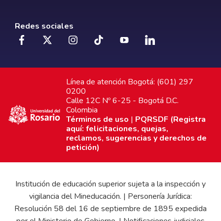
Redes sociales
Línea de atención Bogotá: (601) 297
0200
Calle 12C Nº 6-25 - Bogotá D.C.
Colombia
Términos de uso
|
PQRSDF (Registra
aquí: felicitaciones, quejas,
reclamos, sugerencias y derechos de
petición)
Institución de educación superior sujeta a la inspección y
vigilancia del Mineducación. | Personería Jurídica:
Resolución 58 del 16 de septiembre de 1895 expedida
por el Ministerio de Gobierno. | Notificaciones judiciales