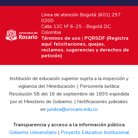
Línea de atención Bogotá: (601) 297
0200
Calle 12C Nº 6-25 - Bogotá D.C.
Colombia
Términos de uso
|
PQRSDF (Registra
aquí: felicitaciones, quejas,
reclamos, sugerencias y derechos de
petición)
Institución de educación superior sujeta a la inspección y
vigilancia del Mineducación. | Personería Jurídica:
Resolución 58 del 16 de septiembre de 1895 expedida
por el Ministerio de Gobierno. | Notificaciones judiciales
en
juridica@urosario.edu.co
Transparencia y acceso a la información pública
Gobierno Universitario
|
Proyecto Educativo Institucional