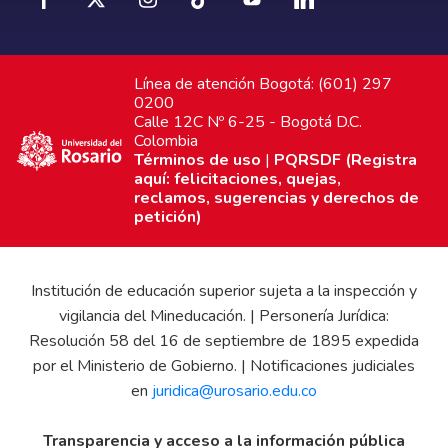
Línea de atención Bogotá: (601) 297
0200
Calle 12C Nº 6-25 - Bogotá D.C.
Colombia
Términos de uso
|
PQRSDF (Registra
aquí: felicitaciones, quejas,
reclamos, sugerencias y derechos de
petición)
Institución de educación superior sujeta a la inspección y
vigilancia del Mineducación. | Personería Jurídica:
Resolución 58 del 16 de septiembre de 1895 expedida
por el Ministerio de Gobierno. | Notificaciones judiciales
en
juridica@urosario.edu.co
Transparencia y acceso a la información pública