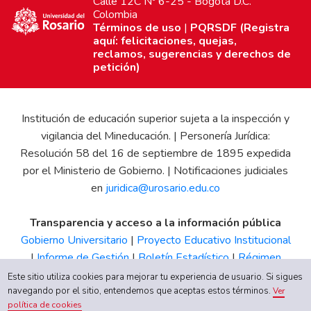
Calle 12C Nº 6-25 - Bogotá D.C.
Colombia
Términos de uso
|
PQRSDF (Registra
aquí: felicitaciones, quejas,
reclamos, sugerencias y derechos de
petición)
Institución de educación superior sujeta a la inspección y
vigilancia del Mineducación. | Personería Jurídica:
Resolución 58 del 16 de septiembre de 1895 expedida
por el Ministerio de Gobierno. | Notificaciones judiciales
en
juridica@urosario.edu.co
Transparencia y acceso a la información pública
Gobierno Universitario
|
Proyecto Educativo Institucional
|
Informe de Gestión
|
Boletín Estadístico
|
Régimen
Tributario
|
Estados Financieros
|
Código de Ética
|
Canal
Este sitio utiliza cookies para mejorar tu experiencia de usuario. Si sigues
de Integridad UR
navegando por el sitio, entendemos que aceptas estos términos.
Ver
política de cookies