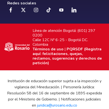
Redes sociales
Línea de atención Bogotá: (601) 297
0200
Calle 12C Nº 6-25 - Bogotá D.C.
Colombia
Términos de uso
|
PQRSDF (Registra
aquí: felicitaciones, quejas,
reclamos, sugerencias y derechos de
petición)
Institución de educación superior sujeta a la inspección y
vigilancia del Mineducación. | Personería Jurídica:
Resolución 58 del 16 de septiembre de 1895 expedida
por el Ministerio de Gobierno. | Notificaciones judiciales
en
juridica@urosario.edu.co