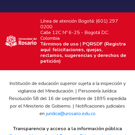
Línea de atención Bogotá: (601) 297
0200
Calle 12C Nº 6-25 - Bogotá D.C.
Colombia
Términos de uso
|
PQRSDF (Registra
aquí: felicitaciones, quejas,
reclamos, sugerencias y derechos de
petición)
Institución de educación superior sujeta a la inspección y
vigilancia del Mineducación. | Personería Jurídica:
Resolución 58 del 16 de septiembre de 1895 expedida
por el Ministerio de Gobierno. | Notificaciones judiciales
en
juridica@urosario.edu.co
Transparencia y acceso a la información pública