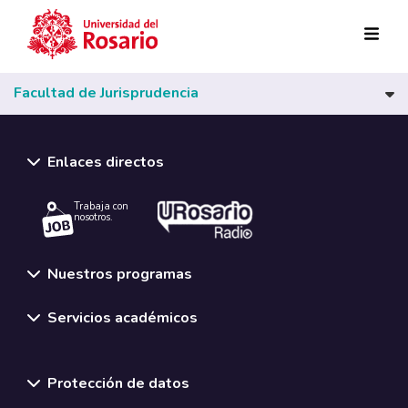
Pasar al contenido principal
Facultad de Jurisprudencia
Enlaces directos
Trabaja con
nosotros.
Nuestros programas
Servicios académicos
Normativas y políticas institucionales
Protección de datos