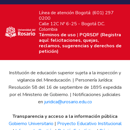
Línea de atención Bogotá: (601) 297
0200
Calle 12C Nº 6-25 - Bogotá D.C.
Colombia
Términos de uso
|
PQRSDF (Registra
aquí: felicitaciones, quejas,
reclamos, sugerencias y derechos de
petición)
Institución de educación superior sujeta a la inspección y
vigilancia del Mineducación. | Personería Jurídica:
Resolución 58 del 16 de septiembre de 1895 expedida
por el Ministerio de Gobierno. | Notificaciones judiciales
en
juridica@urosario.edu.co
Transparencia y acceso a la información pública
Gobierno Universitario
|
Proyecto Educativo Institucional