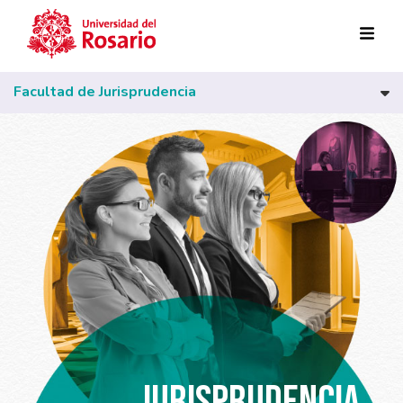
Pasar al contenido principal
Facultad de Jurisprudencia
JURISPRUDENCIA