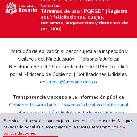
Colombia
Términos de uso
|
PQRSDF (Registra
aquí: felicitaciones, quejas,
reclamos, sugerencias y derechos de
petición)
Institución de educación superior sujeta a la inspección y
vigilancia del Mineducación. | Personería Jurídica:
Resolución 58 del 16 de septiembre de 1895 expedida
por el Ministerio de Gobierno. | Notificaciones judiciales
en
juridica@urosario.edu.co
Transparencia y acceso a la información pública
Gobierno Universitario
|
Proyecto Educativo Institucional
|
Informe de Gestión
|
Boletín Estadístico
|
Régimen
Tributario
|
Estados Financieros
|
Código de Ética
|
Canal
Este sitio utiliza cookies para mejorar tu experiencia de usuario. Si sigues
navegando por el sitio, entendemos que aceptas estos términos.
de Integridad UR
Ver
política de cookies