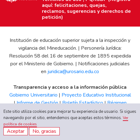
aquí: felicitaciones, quejas,
reclamos, sugerencias y derechos de
petición)
Institución de educación superior sujeta a la inspección y
vigilancia del Mineducación. | Personería Jurídica:
Resolución 58 del 16 de septiembre de 1895 expedida
por el Ministerio de Gobierno. | Notificaciones judiciales
en
juridica@urosario.edu.co
Transparencia y acceso a la información pública
Gobierno Universitario
|
Proyecto Educativo Institucional
|
Informe de Gestión
|
Boletín Estadístico
|
Régimen
Tributario
|
Estados Financieros
|
Código de Ética
|
Canal
Este sitio utiliza cookies para mejorar tu experiencia de usuario. Si sigues
de Integridad UR
navegando por el sitio, entendemos que aceptas estos términos.
Ver
política de cookies
Aceptar
No, gracias