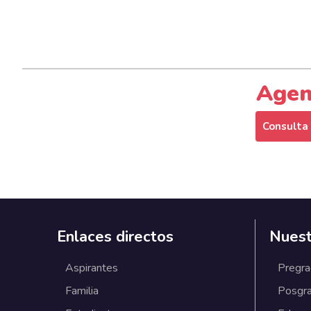
Age
Consulta
Enlaces directos
Nuest
Aspirantes
Pregr
Familia
Posgr