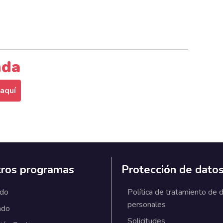
nda
 aquí
ros programas
Protección de dato
ado
Política de tratamiento de 
personales
ado
Solicitudes