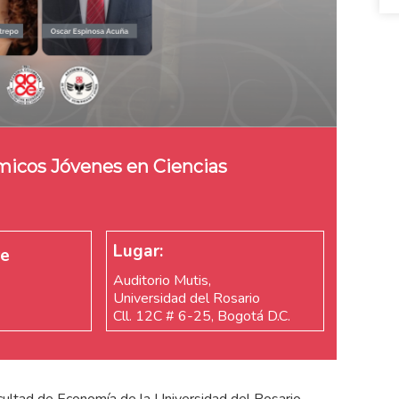
micos Jóvenes en Ciencias
Lugar:
re
Auditorio Mutis,
Universidad del Rosario
Cll. 12C # 6-25, Bogotá D.C.
ultad de Economía de la Universidad del Rosario,