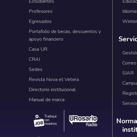
Estudiantes
Educac
Profesores
Idioma
Egresados
Winter
Portafolio de becas, descuentos y
Servi
apoyo financiero
Casa UR
Gestió
CRAI
Correo
Sedes
SIAR
Revista Nova et Vetera
Campus
Directorio institucional
Regist
Manual de marca
Servici
Trabaja
Norm
Normat
con
nosotros.
inst