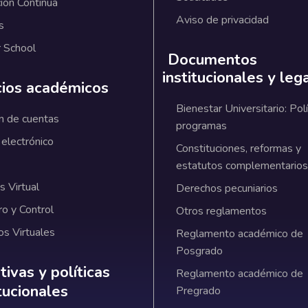
ión Continua
Aviso de privacidad
s
 School
Documentos
institucionales y leg
cios académicos
Bienestar Universitario: Polí
n de cuentas
programas
 electrónico
Constituciones, reformas y
estatutos complementarios
 Virtual
Derechos pecuniarios
ro y Control
Otros reglamentos
os Virtuales
Reglamento académico de
Posgrado
ativas y políticas institucionales
ivas y políticas
Reglamento académico de
itucionales
Pregrado