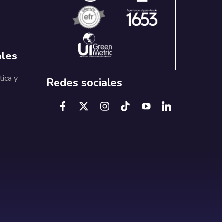
ales
tica y
Redes sociales