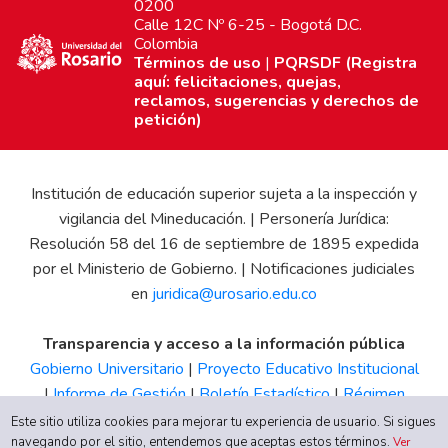
0200
Calle 12C Nº 6-25 - Bogotá D.C.
Colombia
Términos de uso
|
PQRSDF (Registra
aquí: felicitaciones, quejas,
reclamos, sugerencias y derechos de
petición)
Institución de educación superior sujeta a la inspección y
vigilancia del Mineducación. | Personería Jurídica:
Resolución 58 del 16 de septiembre de 1895 expedida
por el Ministerio de Gobierno. | Notificaciones judiciales
en
juridica@urosario.edu.co
Transparencia y acceso a la información pública
Gobierno Universitario
|
Proyecto Educativo Institucional
|
Informe de Gestión
|
Boletín Estadístico
|
Régimen
Tributario
|
Estados Financieros
|
Código de Ética
|
Canal
Este sitio utiliza cookies para mejorar tu experiencia de usuario. Si sigues
navegando por el sitio, entendemos que aceptas estos términos.
de Integridad UR
Ver