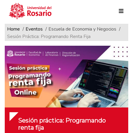
Ruta de navegación
Pasar al contenido principal
Home
Eventos
Escuela de Economia y Negocios
Sesión Práctica: Programando Renta Fija
Sesión práctica: Programando
renta fija