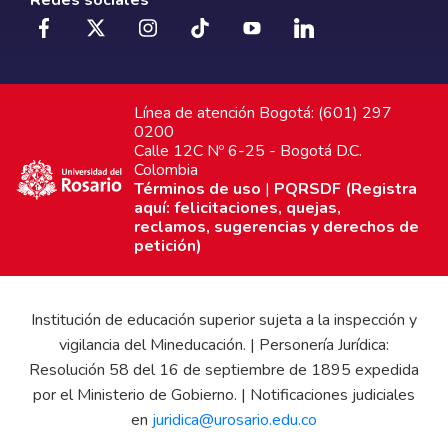
Redes sociales
Línea de atención Bogotá: (601) 297
0200
Calle 12C Nº 6-25 - Bogotá D.C.
Colombia
Términos de uso
|
PQRSDF (Registra
aquí: felicitaciones, quejas,
reclamos, sugerencias y derechos de
petición)
Institución de educación superior sujeta a la inspección y
vigilancia del Mineducación. | Personería Jurídica:
Resolución 58 del 16 de septiembre de 1895 expedida
por el Ministerio de Gobierno. | Notificaciones judiciales
en
juridica@urosario.edu.co