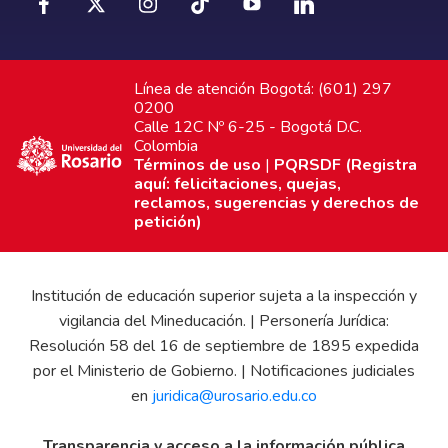
Línea de atención Bogotá: (601) 297
0200
Calle 12C Nº 6-25 - Bogotá D.C.
Colombia
Términos de uso
|
PQRSDF (Registra
aquí: felicitaciones, quejas,
reclamos, sugerencias y derechos de
petición)
Institución de educación superior sujeta a la inspección y
vigilancia del Mineducación. | Personería Jurídica:
Resolución 58 del 16 de septiembre de 1895 expedida
por el Ministerio de Gobierno. | Notificaciones judiciales
en
juridica@urosario.edu.co
Transparencia y acceso a la información pública