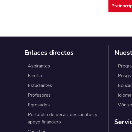
Preinscri
Enlaces directos
Nuest
Aspirantes
Pregr
Familia
Posgr
Estudiantes
Educac
Profesores
Idioma
Egresados
Winter
Portafolio de becas, descuentos y
Servi
apoyo financiero
Casa UR