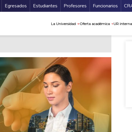
Secundario
Gu
Egresados
Estudiantes
Profesores
Funcionarios
CR
Navegación prin
La Universidad
Oferta académica
UR interna