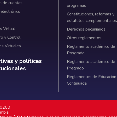
n de cuentas
programas
 electrónico
Constituciones, reformas y
estatutos complementarios
 Virtual
Derechos pecuniarios
ro y Control
Otros reglamentos
os Virtuales
Reglamento académico de
Posgrado
ativas y políticas institucionales
ivas y políticas
Reglamento académico de
itucionales
Pregrado
Reglamentos de Educación
Continuada
7 0200
ombia