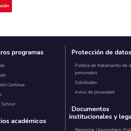
pción
ros programas
Protección de dato
ado
Política de tratamiento de 
personales
ado
Solicitudes
ión Continua
Aviso de privacidad
s
 School
Documentos
institucionales y leg
cios académicos
Bienestar Universitario: Polí