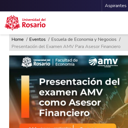
Menu 
Aspirantes
Ruta de navegación
Pasar al contenido principal
Home
Eventos
Escuela de Economia y Negocios
Presentación del Examen AMV Para Asesor Financiero