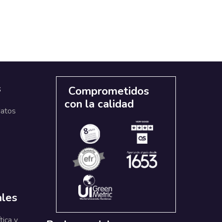
s
Comprometidos
con la calidad
datos
ales
tica y