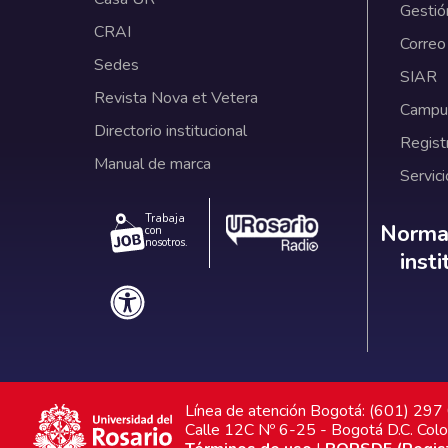
Gestió
CRAI
Correo
Sedes
SIAR
Revista Nova et Vetera
Campus
Directorio institucional
Regist
Manual de marca
Servici
Trabaja
Norm
Normat
con
nosotros.
inst
Línea de atención Bogotá: (601) 29
Calle 12C Nº 6-25 - Bogotá D.C. Col