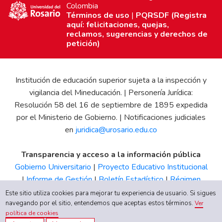
Colombia
Términos de uso
|
PQRSDF (Registra
aquí: felicitaciones, quejas,
reclamos, sugerencias y derechos de
petición)
Institución de educación superior sujeta a la inspección y
vigilancia del Mineducación. | Personería Jurídica:
Resolución 58 del 16 de septiembre de 1895 expedida
por el Ministerio de Gobierno. | Notificaciones judiciales
en
juridica@urosario.edu.co
Transparencia y acceso a la información pública
Gobierno Universitario
|
Proyecto Educativo Institucional
|
Informe de Gestión
|
Boletín Estadístico
|
Régimen
Tributario
|
Estados Financieros
|
Código de Ética
|
Canal
Este sitio utiliza cookies para mejorar tu experiencia de usuario. Si sigues
navegando por el sitio, entendemos que aceptas estos términos.
de Integridad UR
Ver
política de cookies