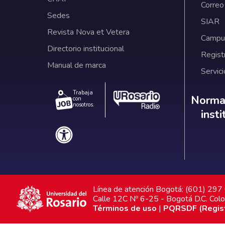
Correo
Sedes
SIAR
Revista Nova et Vetera
Campus
Directorio institucional
Regist
Manual de marca
Servici
Trabaja
Norm
Normat
con
nosotros.
inst
Línea de atención Bogotá: (601) 29
Calle 12C Nº 6-25 - Bogotá D.C. Col
Términos de uso
|
PQRSDF (Registr