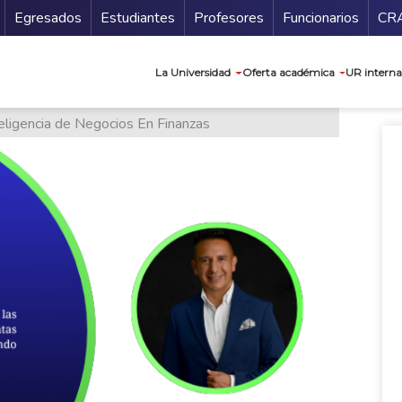
Secundario
Gu
Egresados
Estudiantes
Profesores
Funcionarios
CR
Navegación prin
La Universidad
Oferta académica
UR interna
eligencia de Negocios En Finanzas