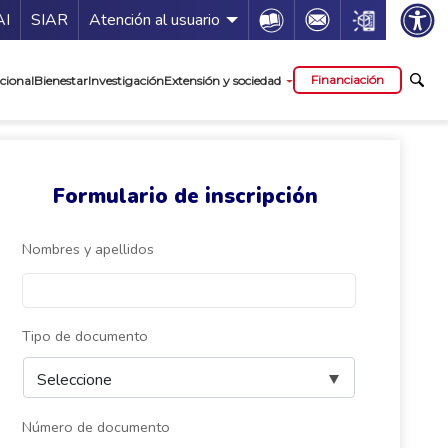
ía de servicios
Icon
Icon
Icon
AI
SIAR
Atención al usuario
cipal
Financiación
cional
Bienestar
Investigación
Extensión y sociedad
Formulario de inscripción
Nombres y apellidos
Tipo de documento
Número de documento