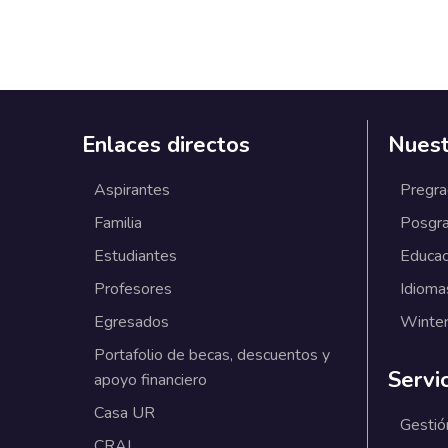
Enlaces directos
Nuest
Aspirantes
Pregr
Familia
Posgr
Estudiantes
Educac
Profesores
Idioma
Egresados
Winter
Portafolio de becas, descuentos y
Servi
apoyo financiero
Casa UR
Gestió
CRAI