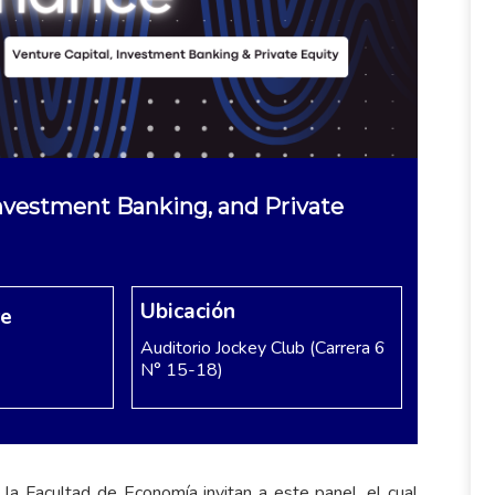
Investment Banking, and Private
Ubicación
re
Auditorio Jockey Club (Carrera 6
N° 15-18)
la Facultad de Economía invitan a este panel, el cual