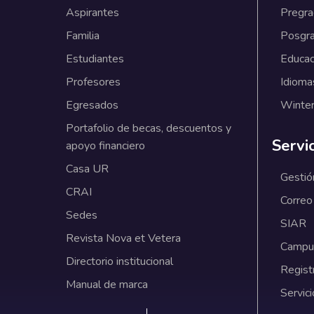
Aspirantes
Pregr
Familia
Posgr
Estudiantes
Educac
Profesores
Idioma
Egresados
Winter
Portafolio de becas, descuentos y
Servi
apoyo financiero
Casa UR
Gestió
CRAI
Correo
Sedes
SIAR
Revista Nova et Vetera
Campus
Directorio institucional
Regist
Manual de marca
Servici