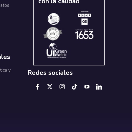
con la calidad
datos
ales
tica y
Redes sociales