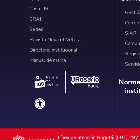
Casa UR
Gestió
CRAI
Correo
Sedes
SIAR
Revista Nova et Vetera
Campus
Directorio institucional
Regist
Manual de marca
Servici
Trabaja
Norm
Normat
con
nosotros.
inst
Línea de atención Bogotá: (601) 29