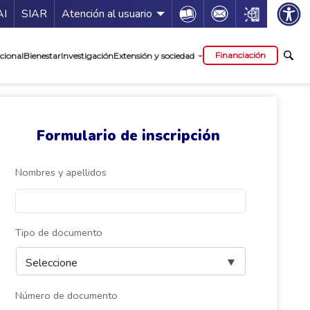
ía de servicios
Icon
Icon
Icon
AI
SIAR
Atención al usuario
cipal
Financiación
cional
Bienestar
Investigación
Extensión y sociedad
Formulario de inscripción
Nombres y apellidos
Tipo de documento
Número de documento