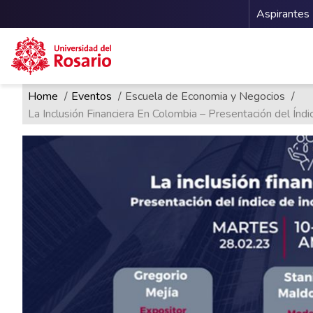
Menu 
Aspirantes
Ruta de navegación
Pasar al contenido principal
Home
Eventos
Escuela de Economia y Negocios
La Inclusión Financiera En Colombia – Presentación del Índi