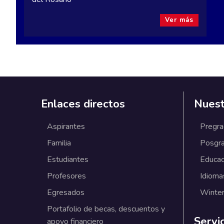
Ver más
Enlaces directos
Nuest
Aspirantes
Pregr
Familia
Posgr
Estudiantes
Educac
Profesores
Idioma
Egresados
Winter
Portafolio de becas, descuentos y
Servi
apoyo financiero