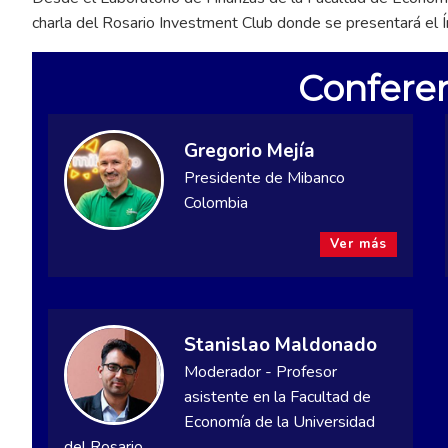
charla del Rosario Investment Club donde se presentará el Ín
Conferen
Gregorio Mejía
Presidente de Mibanco
Colombia
Ver más
Stanislao Maldonado
Moderador - Profesor
asistente en la Facultad de
Economía de la Universidad
del Rosario