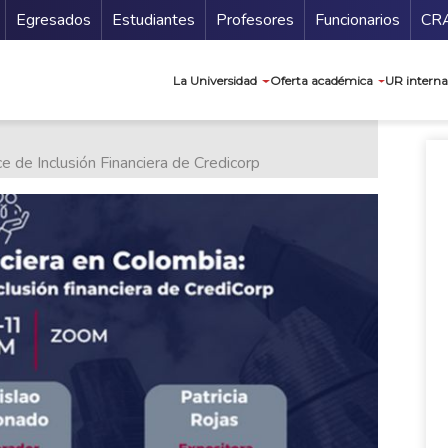
Secundario
Gu
Egresados
Estudiantes
Profesores
Funcionarios
CR
Navegación prin
La Universidad
Oferta académica
UR interna
ce de Inclusión Financiera de Credicorp