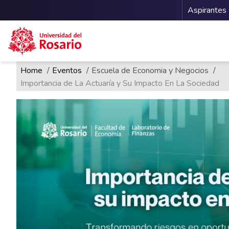
Menu 
Aspirantes
Ruta de navegación
Pasar al contenido principal
Home
Eventos
Escuela de Economia y Negocios
Importancia de La Actuaría y Su Impacto En La Sociedad