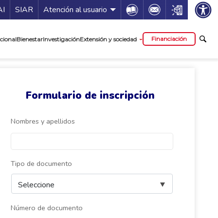
ía de servicios
Icon
Icon
Icon
AI
SIAR
Atención al usuario
cipal
Financiación
cional
Bienestar
Investigación
Extensión y sociedad
Formulario de inscripción
Nombres y apellidos
Tipo de documento
Número de documento