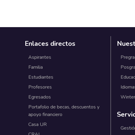
Enlaces directos
Nuest
Aspirantes
Pregr
Familia
Posgr
Estudiantes
Educac
Profesores
Idioma
Egresados
Winter
Portafolio de becas, descuentos y
Servi
apoyo financiero
Casa UR
Gestió
CRAI