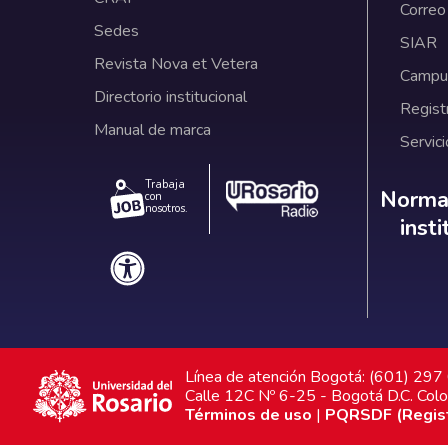
Correo
Sedes
SIAR
Revista Nova et Vetera
Campus
Directorio institucional
Regist
Manual de marca
Servici
Trabaja
Norm
Normat
con
nosotros.
inst
Línea de atención Bogotá: (601) 29
Calle 12C Nº 6-25 - Bogotá D.C. Col
Términos de uso
|
PQRSDF (Registr