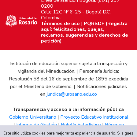
Línea de atención Bogotá: (601) 297
0200
Calle 12C Nº 6-25 - Bogotá D.C.
Colombia
Términos de uso
|
PQRSDF (Registra
aquí: felicitaciones, quejas,
reclamos, sugerencias y derechos de
petición)
Institución de educación superior sujeta a la inspección y
vigilancia del Mineducación. | Personería Jurídica:
Resolución 58 del 16 de septiembre de 1895 expedida
por el Ministerio de Gobierno. | Notificaciones judiciales
en
juridica@urosario.edu.co
Transparencia y acceso a la información pública
Gobierno Universitario
|
Proyecto Educativo Institucional
|
Informe de Gestión
|
Boletín Estadístico
|
Régimen
Tributario
|
Estados Financieros
|
Código de Ética
|
Canal
Este sitio utiliza cookies para mejorar tu experiencia de usuario. Si sigues