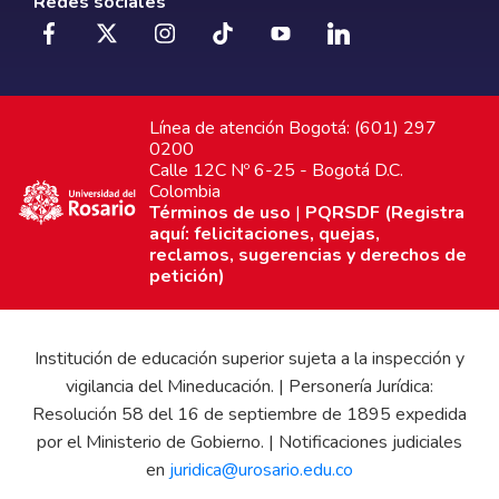
Redes sociales
Línea de atención Bogotá: (601) 297
0200
Calle 12C Nº 6-25 - Bogotá D.C.
Colombia
Términos de uso
|
PQRSDF (Registra
aquí: felicitaciones, quejas,
reclamos, sugerencias y derechos de
petición)
Institución de educación superior sujeta a la inspección y
vigilancia del Mineducación. | Personería Jurídica:
Resolución 58 del 16 de septiembre de 1895 expedida
por el Ministerio de Gobierno. | Notificaciones judiciales
en
juridica@urosario.edu.co