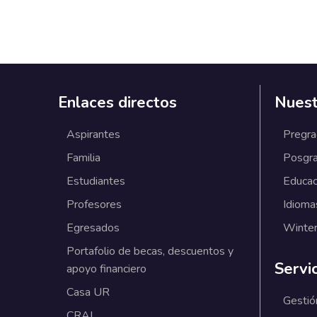
Enlaces directos
Nuest
Aspirantes
Pregr
Familia
Posgr
Estudiantes
Educac
Profesores
Idioma
Egresados
Winter
Portafolio de becas, descuentos y
Servi
apoyo financiero
Casa UR
Gestió
CRAI