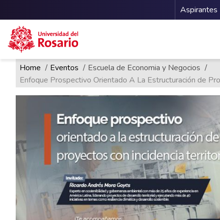
Menu 
Aspirantes
Ruta de navegación
Pasar al contenido principal
Home
Eventos
Escuela de Economia y Negocios
Enfoque Prospectivo Orientado A La Estructuración de Proye