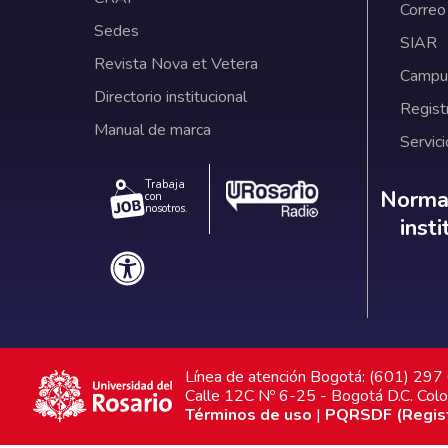
Correo
Sedes
SIAR
Revista Nova et Vetera
Campus
Directorio institucional
Regist
Manual de marca
Servici
Trabaja
Norm
Normat
con
nosotros.
inst
Línea de atención Bogotá: (601) 29
Calle 12C Nº 6-25 - Bogotá D.C. Col
Términos de uso
|
PQRSDF (Registr