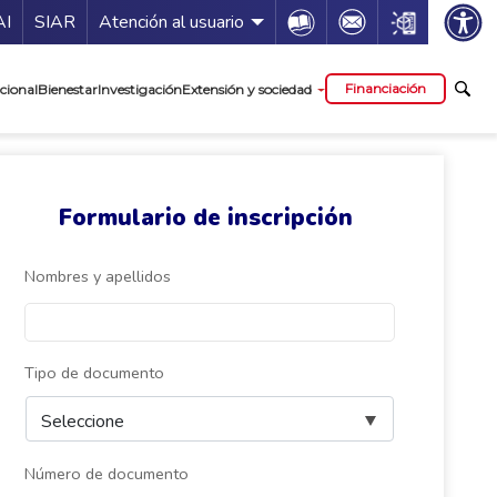
ía de servicios
Icon
Icon
Icon
AI
SIAR
Atención al usuario
cipal
Financiación
cional
Bienestar
Investigación
Extensión y sociedad
Formulario de inscripción
Nombres y apellidos
Tipo de documento
Número de documento