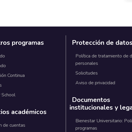
ros programas
Protección de dato
ado
Política de tratamiento de 
personales
ado
Solicitudes
ión Continua
Aviso de privacidad
s
 School
Documentos
institucionales y leg
cios académicos
Bienestar Universitario: Polí
n de cuentas
programas