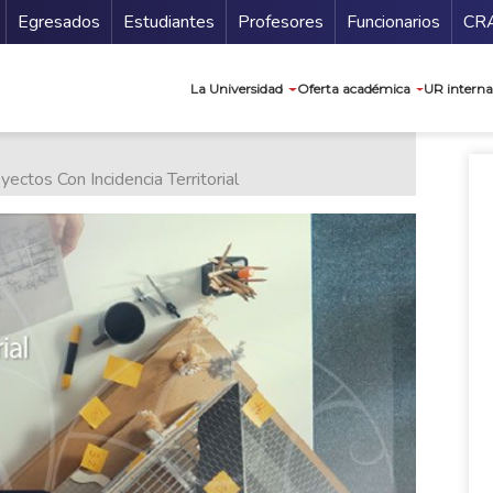
Secundario
Gu
Egresados
Estudiantes
Profesores
Funcionarios
CR
Navegación prin
La Universidad
Oferta académica
UR interna
ctos Con Incidencia Territorial