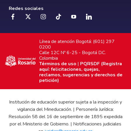
Redes sociales
Línea de atención Bogotá: (601) 297
0200
Calle 12C Nº 6-25 - Bogotá D.C.
Colombia
Términos de uso
|
PQRSDF (Registra
aquí: felicitaciones, quejas,
reclamos, sugerencias y derechos de
petición)
Institución de educación superior sujeta a la inspección y
vigilancia del Mineducación. | Personería Jurídica:
Resolución 58 del 16 de septiembre de 1895 expedida
por el Ministerio de Gobierno. | Notificaciones judiciales