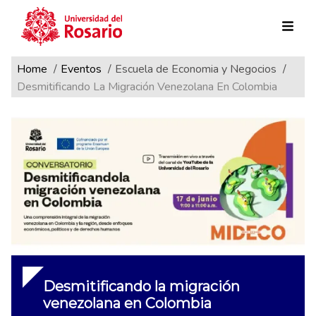
Ruta de navegación
Pasar al contenido principal
Home
Eventos
Escuela de Economia y Negocios
Desmitificando La Migración Venezolana En Colombia
Desmitificando la migración
venezolana en Colombia