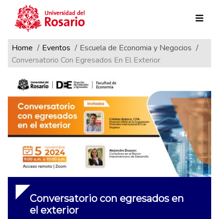
Ruta de navegación
Pasar al contenido principal
Home
Eventos
Escuela de Economia y Negocios
Conversatorio Con Egresados En El Exterior
Conversatorio con egresados en
el exterior