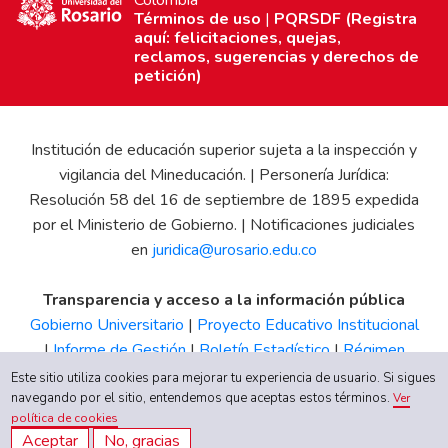
Colombia
Términos de uso
|
PQRSDF (Registra
aquí: felicitaciones, quejas,
reclamos, sugerencias y derechos de
petición)
Institución de educación superior sujeta a la inspección y
vigilancia del Mineducación. | Personería Jurídica:
Resolución 58 del 16 de septiembre de 1895 expedida
por el Ministerio de Gobierno. | Notificaciones judiciales
en
juridica@urosario.edu.co
Transparencia y acceso a la información pública
Gobierno Universitario
|
Proyecto Educativo Institucional
|
Informe de Gestión
|
Boletín Estadístico
|
Régimen
Tributario
|
Estados Financieros
|
Código de Ética
|
Canal
Este sitio utiliza cookies para mejorar tu experiencia de usuario. Si sigues
navegando por el sitio, entendemos que aceptas estos términos.
de Integridad UR
Ver
política de cookies
Aceptar
No, gracias