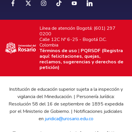
Línea de atención Bogotá: (601) 297
0200
Calle 12C Nº 6-25 - Bogotá D.C.
Colombia
Términos de uso
|
PQRSDF (Registra
aquí: felicitaciones, quejas,
reclamos, sugerencias y derechos de
petición)
Institución de educación superior sujeta a la inspección y
vigilancia del Mineducación. | Personería Jurídica:
Resolución 58 del 16 de septiembre de 1895 expedida
por el Ministerio de Gobierno. | Notificaciones judiciales
en
juridica@urosario.edu.co