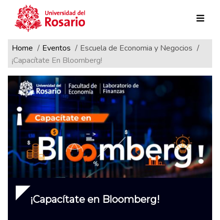
Ruta de navegación
Pasar al contenido principal
Home
Eventos
Escuela de Economia y Negocios
¡Capacítate En Bloomberg!
¡Capacítate en Bloomberg!