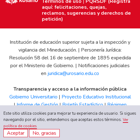
Términos de uso
|
PQRSDF (Registra
aquí: felicitaciones, quejas,
reclamos, sugerencias y derechos de
petición)
Institución de educación superior sujeta a la inspección y
vigilancia del Mineducación. | Personería Jurídica:
Resolución 58 del 16 de septiembre de 1895 expedida
por el Ministerio de Gobierno. | Notificaciones judiciales
en
juridica@urosario.edu.co
Transparencia y acceso a la información pública
Gobierno Universitario
|
Proyecto Educativo Institucional
|
Informe de Gestión
|
Boletín Estadístico
|
Régimen
Tributario
|
Estados Financieros
|
Código de Ética
|
Canal
Este sitio utiliza cookies para mejorar tu experiencia de usuario. Si sigues
navegando por el sitio, entendemos que aceptas estos términos.
de Integridad UR
Ver
política de cookies
Aceptar
No, gracias