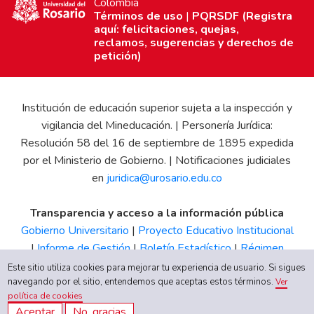
Colombia
Términos de uso
|
PQRSDF (Registra
aquí: felicitaciones, quejas,
reclamos, sugerencias y derechos de
petición)
Institución de educación superior sujeta a la inspección y
vigilancia del Mineducación. | Personería Jurídica:
Resolución 58 del 16 de septiembre de 1895 expedida
por el Ministerio de Gobierno. | Notificaciones judiciales
en
juridica@urosario.edu.co
Transparencia y acceso a la información pública
Gobierno Universitario
|
Proyecto Educativo Institucional
|
Informe de Gestión
|
Boletín Estadístico
|
Régimen
Tributario
|
Estados Financieros
|
Código de Ética
|
Canal
Este sitio utiliza cookies para mejorar tu experiencia de usuario. Si sigues
navegando por el sitio, entendemos que aceptas estos términos.
de Integridad UR
Ver
política de cookies
Aceptar
No, gracias