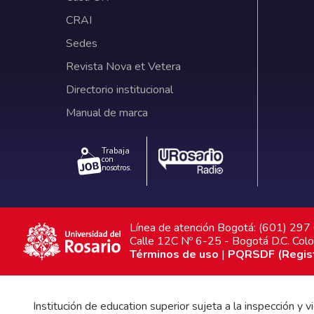
CRAI
Sedes
Revista Nova et Vetera
Directorio institucional
Manual de marca
Trabaja
con
nosotros.
Línea de atención Bogotá: (601) 29
Calle 12C Nº 6-25 - Bogotá D.C. Col
Términos de uso
|
PQRSDF (Registr
Institución de education superior sujeta a la inspección y