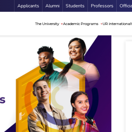
Menu Secundario
Applicants
Alumni
Students
Professors
Offici
Navegación princip
The University
Academic Programs
UR international