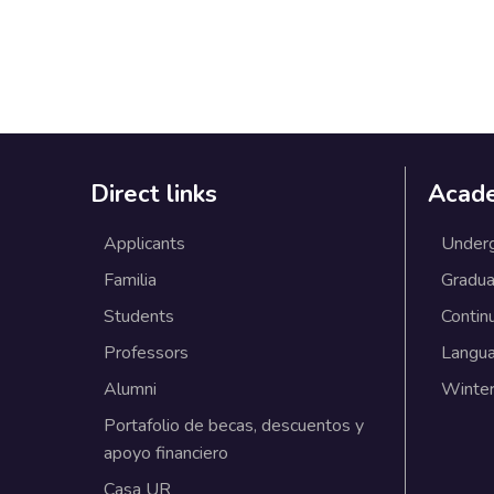
Direct links
Acad
Applicants
Under
Familia
Gradua
Students
Contin
Professors
Langu
Alumni
Winter
Portafolio de becas, descuentos y
apoyo financiero
Casa UR