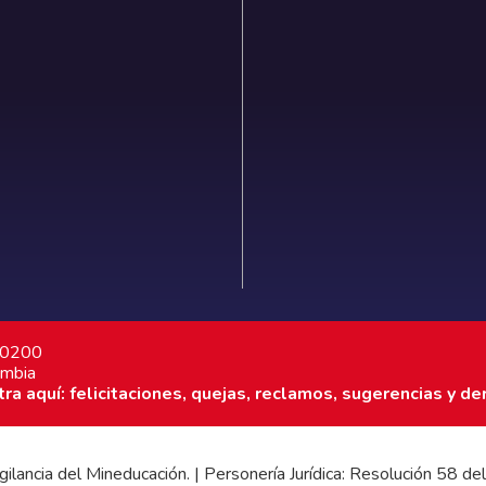
7 0200
ombia
a aquí: felicitaciones, quejas, reclamos, sugerencias y de
 vigilancia del Mineducación. | Personería Jurídica: Resolución 58