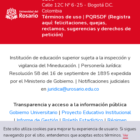
Calle 12C Nº 6-25 - Bogotá D.C.
Colombia
Términos de uso
|
PQRSDF (Registra
aquí: felicitaciones, quejas,
reclamos, sugerencias y derechos de
petición)
Institución de educación superior sujeta a la inspección y
vigilancia del Mineducación. | Personería Jurídica:
Resolución 58 del 16 de septiembre de 1895 expedida
por el Ministerio de Gobierno. | Notificaciones judiciales
en
juridica@urosario.edu.co
Transparencia y acceso a la información pública
Gobierno Universitario
|
Proyecto Educativo Institucional
|
Informe de Gestión
|
Boletín Estadístico
|
Régimen
Tributario
|
Estados Financieros
|
Código de Ética
|
Canal
Este sitio utiliza cookies para mejorar tu experiencia de usuario. Si sigues
navegando por el sitio, entendemos que aceptas estos términos.
de Integridad UR
Ver