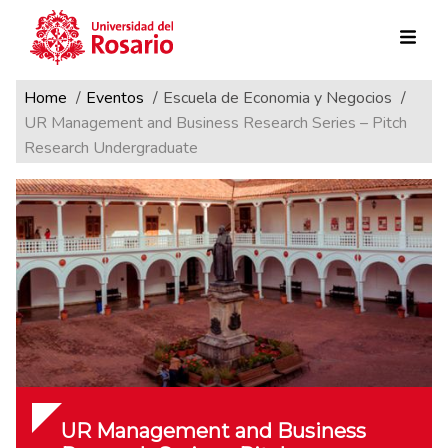
Ruta de navegación
Pasar al contenido principal
Home
Eventos
Escuela de Economia y Negocios
UR Management and Business Research Series – Pitch
Research Undergraduate
UR Management and Business