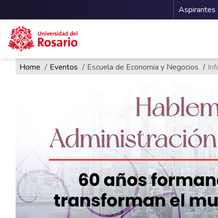
Menu 
Aspirantes
Ruta de navegación
Pasar al contenido principal
Home
Eventos
Escuela de Economia y Negocios
In