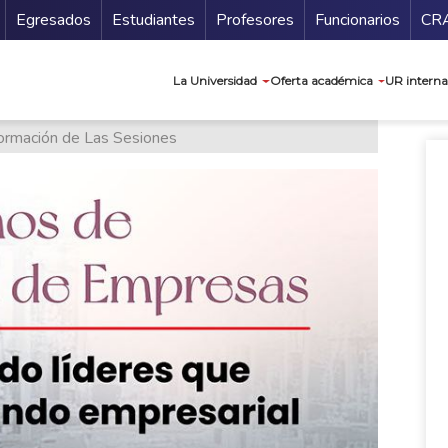
Secundario
Gu
Egresados
Estudiantes
Profesores
Funcionarios
CR
Navegación prin
La Universidad
Oferta académica
UR interna
formación de Las Sesiones