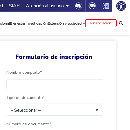
ía de servicios
Icon
Icon
Icon
AI
SIAR
Atención al usuario
cipal
Financiación
cional
Bienestar
Investigación
Extensión y sociedad
Formulario de inscripción
Nombre completo*
Tipo de documento*
Número de documento*