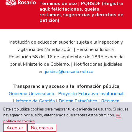
Términos de uso
|
PQRSDF (Registra
aquí: felicitaciones, quejas,
reclamos, sugerencias y derechos de
petición)
Institución de educación superior sujeta a la inspección y
vigilancia del Mineducación. | Personería Jurídica:
Resolución 58 del 16 de septiembre de 1895 expedida
por el Ministerio de Gobierno. | Notificaciones judiciales
en
juridica@urosario.edu.co
Transparencia y acceso a la información pública
Gobierno Universitario
|
Proyecto Educativo Institucional
|
Informe de Gestión
|
Boletín Estadístico
|
Régimen
Tributario
|
Estados Financieros
|
Código de Ética
|
Canal
Este sitio utiliza cookies para mejorar tu experiencia de usuario. Si sigues
navegando por el sitio, entendemos que aceptas estos términos.
de Integridad UR
Ver
política de cookies
Aceptar
No, gracias