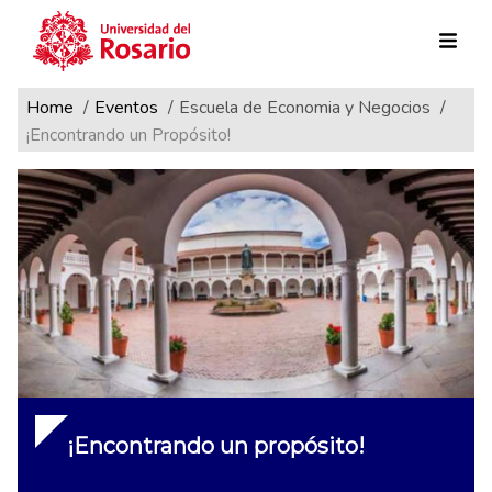
Ruta de navegación
Pasar al contenido principal
Home
Eventos
Escuela de Economia y Negocios
¡Encontrando un Propósito!
¡Encontrando un propósito!